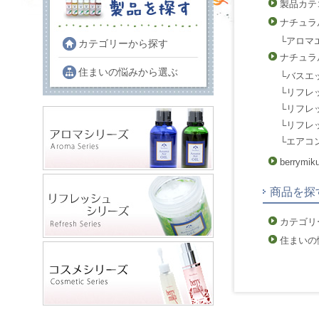
製品カテ
ナチュラ
└
アロマ
カテゴリーから探す
ナチュラ
住まいの悩みから選ぶ
└
バスエ
└
リフレ
└
リフレ
└
リフレ
└
エアコ
berry
商品を探
カテゴリ
住まいの