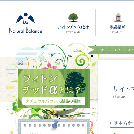
サイトマップ - ナチュラルバラン
スでは敏感肌と乾燥肌の化粧品
「berrymiku」を通販しておりま
す。
ナチュラルバランスでは
サイトマップ
基本方針