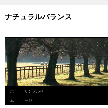
ナチュラルバランス
ホー
サンプルペ
Skip
ム
ージ
to