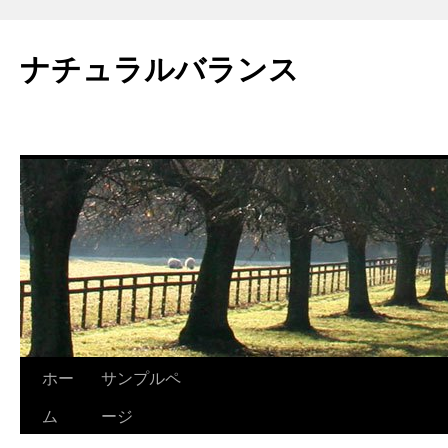
ナチュラルバランス
ホー
サンプルペ
Skip
ム
ージ
to