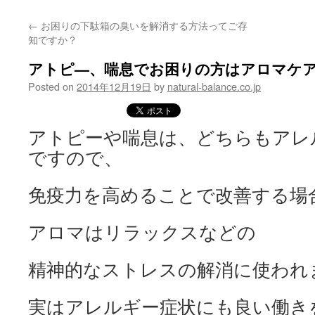
content
←
お困りの下駄箱の臭いを解消する方法ってご存
知ですか？
アトピ—、喘息でお困りの方はアロマケ
Posted on
2014年12月19日
by
natural-balance.co.jp
アトピーや喘息は、どちらもアレ
ですので、
免疫力を高めることで改善する場
アロマはリラックスなどの
精神的なストレスの解消に使われ
実はアレルギー症状にも良い働き