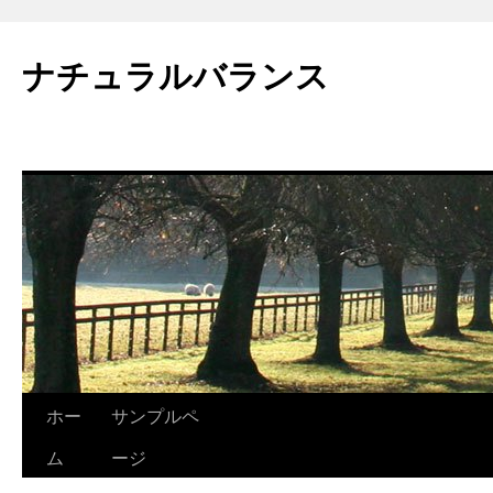
ナチュラルバランス
ホー
サンプルペ
Skip
ム
ージ
to